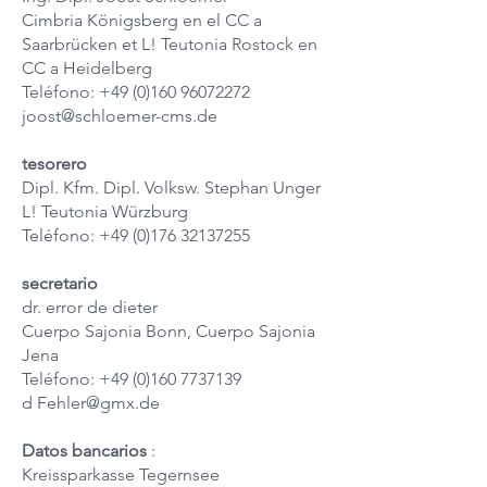
Cimbria Königsberg en el CC a
Saarbrücken et L! Teutonia Rostock en
CC a Heidelberg
Teléfono:
+49 (0)160 96072272
joost@schloemer-cms.de
tesorero
Dipl. Kfm. Dipl. Volksw. Stephan Unger
L! Teutonia Würzburg
Teléfono:
+49 (0)176 32137255
secretario
dr. error de dieter
Cuerpo Sajonia Bonn, Cuerpo Sajonia
Jena
Teléfono:
+49 (0)160 7737139
d
Fehler@gmx.de
Datos bancarios
:
Kreissparkasse Tegernsee