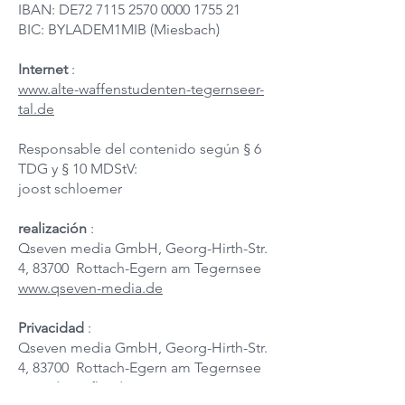
IBAN: DE72
7115 2570 0000 1755
21
BIC: BYLADEM1MIB (Miesbach)
Internet
:
www.alte-waffenstudenten-tegernseer-
tal.de
Responsable del contenido según § 6
TDG y § 10 MDStV:
joost schloemer
realización
:
Qseven media GmbH, Georg-Hirth-Str.
4, 83700 Rottach-Egern am Tegernsee
www.qseven-media.de
Privacidad
:
Qseven media GmbH, Georg-Hirth-Str.
4, 83700 Rottach-Egern am Tegernsee
www.dsgvoflat.de